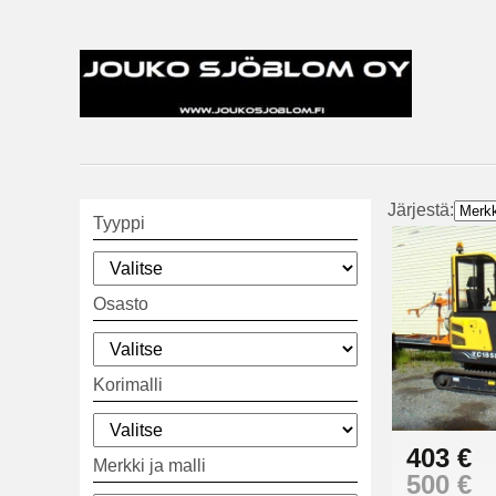
Järjestä:
Tyyppi
Osasto
Korimalli
403 €
Merkki ja malli
500 €