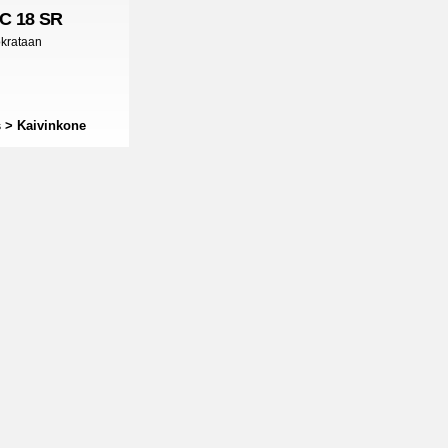
C 18 SR
okrataan
 > Kaivinkone