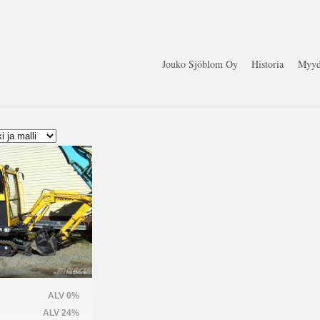
Jouko Sjöblom Oy
Historia
Myyd
ALV 0%
ALV 24%