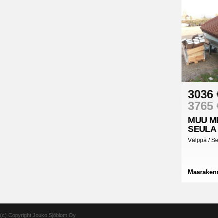
3036 
3765 
MUU M
SEULA
Välppä / S
Maaraken
(c) Copyright Jouko Sjöblom Oy