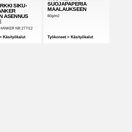
SUOJAPAPERIA
RKKI
SIKU-
MAALAUKSEEN
ANKER
N ASENNUS
80g/m2
E
HANKER NR.277/12
> Käsityökalut
Työkoneet > Käsityökalut