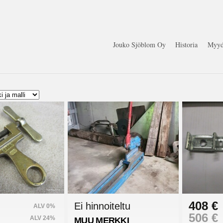
Jouko Sjöblom Oy
Historia
Myyd
408 €
Ei hinnoiteltu
ALV 0%
506 €
ALV 24%
MUU MERKKI