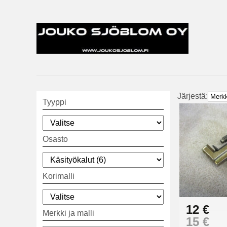
Järjestä:
Tyyppi
Osasto
Korimalli
12 €
Merkki ja malli
15 €