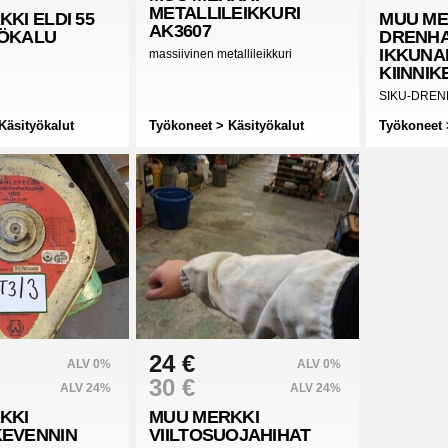
METALLILEIKKURI
KKI
ELDI 55
MUU ME
AK3607
ÖKALU
DRENH
IKKUNA
massiivinen metallileikkuri
KIINNIK
SIKU-DREN
Käsityökalut
Työkoneet > Käsityökalut
Työkoneet 
24 €
ALV 0%
ALV 0%
30 €
ALV 24%
ALV 24%
KKI
MUU MERKKI
EVENNIN
VIILTOSUOJAHIHAT