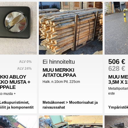
506 €
Ei hinnoiteltu
ALV 0%
628 €
ALV 24%
MUU MERKKI
AITATOLPPAA
KKI
ABLOY
MUU ME
KKO MUSTA +
3,5M X 
Halk. n.10cm Pit. 225cm
PPALE
Metallipollar
este
ko musta +
Letkupuristimiet,
Metsäkoneet > Moottorisahat ja
iilit ja komponentit
raivaussahat
Ympäristök