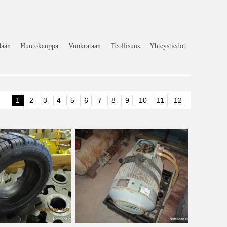
ään
Huutokauppa
Vuokrataan
Teollisuus
Yhteystiedot
1
2
3
4
5
6
7
8
9
10
11
12