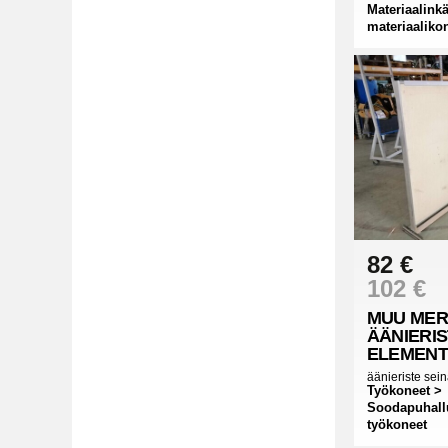
Materiaalinkä
materiaaliko
82 €
102 €
MUU MER
ÄÄNIERIS
ELEMENT
äänieriste sei
Työkoneet >
Soodapuhallu
työkoneet