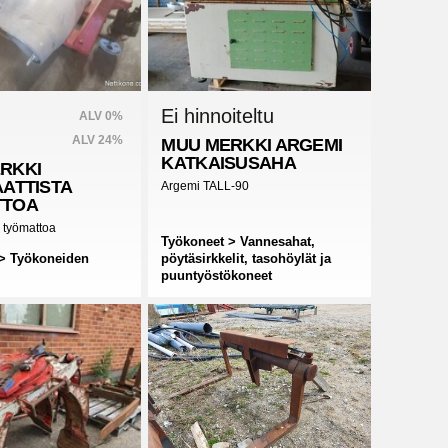
Ei hinnoiteltu
ALV 0%
ALV 24%
MUU MERKKI
ARGEMI
KATKAISUSAHA
RKKI
AATTISTA
Argemi TALL-90
TTOA
a työmattoa
Työkoneet > Vannesahat,
> Työkoneiden
pöytäsirkkelit, tasohöylät ja
puuntyöstökoneet