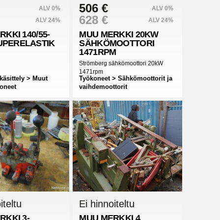
506 €
ALV 0%
ALV 0%
628 €
ALV 24%
ALV 24%
RKKI
140/55-
MUU MERKKI
20KW
SUPERELASTIK
SÄHKÖMOOTTORI
1471RPM
Strömberg sähkömoottori 20kW
1471rpm
käsittely > Muut
Työkoneet > Sähkömoottorit ja
koneet
vaihdemoottorit
iteltu
Ei hinnoiteltu
RKKI
3-
MUU MERKKI
4