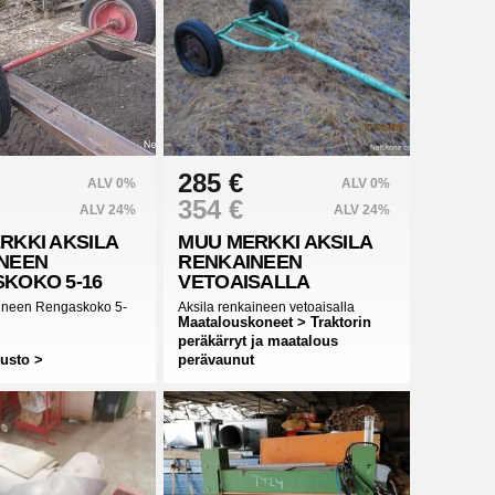
285 €
ALV 0%
ALV 0%
354 €
ALV 24%
ALV 24%
RKKI
AKSILA
MUU MERKKI
AKSILA
NEEN
RENKAINEEN
KOKO 5-16
VETOAISALLA
aineen Rengaskoko 5-
Aksila renkaineen vetoaisalla
Maatalouskoneet > Traktorin
peräkärryt ja maatalous
lusto >
perävaunut