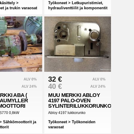
käsittely >
Työkoneet > Letkupuristimiet,
et ja trukin varaosat
hydrauliventtiilit ja komponentit
32 €
ALV 0%
ALV 0%
40 €
ALV 24%
ALV 24%
RKKI
ABA (
MUU MERKKI
ABLOY
BAUMYLLER
4197 PALO-OVEN
MOOTTORI
SYLINTERILUKKORUNKO
/S770 0,8kW
Abloy 4197 lukkorunko
> Sähkömoottorit ja
Työkoneet > Työkoneiden
torit
varaosat