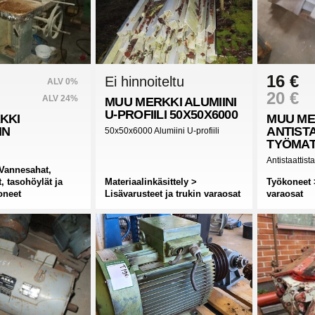
16 €
Ei hinnoiteltu
ALV 0%
20 €
ALV 24%
MUU MERKKI
ALUMIINI
U-PROFIILI 50X50X6000
KKI
MUU ME
IN
ANTIST
50x50x6000 Alumiini U-profiili
TYÖMA
Antistaattist
Vannesahat,
t, tasohöylät ja
Materiaalinkäsittely >
Työkoneet 
oneet
Lisävarusteet ja trukin varaosat
varaosat