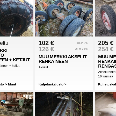
102 €
205 €
eltu
ALV 0%
126 €
254 €
ALV 24%
KKI
TO
MUU MERKKI
AKSELIT
MUU ME
EEN + KETJUT
RENKAINEEN
RENKAI
RENGAS
ineen + ketjut
Akselit
Akseli renk
16 tuumaa
sto > Muut
Kuljetuskalusto >
Kuljetuska