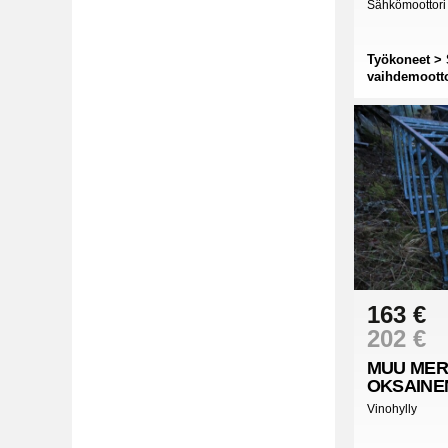
Sähkömoottor
Työkoneet > 
vaihdemootto
163 €
202 €
MUU MER
OKSAINE
Vinohylly