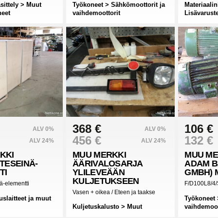
sittely > Muut
Työkoneet > Sähkömoottorit ja
Materiaalin
neet
vaihdemoottorit
Lisävaruste
368 €
106 €
ALV 0%
ALV 0%
456 €
132 €
ALV 24%
ALV 24%
KKI
MUU MERKKI
MUU ME
TESEINÄ-
ÄÄRIVALOSARJA
ADAM 
TI
YLILEVEÄÄN
GMBH) 
KULJETUKSEEN
nä-elementti
F/D100L8/4
Vasen + oikea / Eteen ja taakse
slaitteet ja muut
Työkoneet 
Kuljetuskalusto > Muut
vaihdemoot