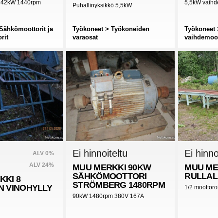
i 42kW 1440rpm
5,5kW vaihd
Puhallinyksikkö 5,5kW
Sähkömoottorit ja
Työkoneet > Työkoneiden
Työkoneet 
rit
varaosat
vaihdemoot
Ei hinnoiteltu
Ei hinno
ALV 0%
ALV 24%
MUU MERKKI
90KW
MUU ME
SÄHKÖMOOTTORI
RULLAL
KKI
8
STRÖMBERG 1480RPM
N VINOHYLLY
1/2 moottoro
90kW 1480rpm 380V 167A