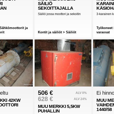
I
SÄILIÖ
KARAIN
MAN
SEKOITTAJALLA
KÄSIOH
Säiliö jossa moottori ja sekoitin
3-karainen k
Sähkömoottorit ja
Työkoneet 
rit
Kontit ja säiliöt > Säiliöt
varaosat
506 €
eltu
Ei hinno
ALV 0%
628 €
ALV 24%
KKI
42KW
MUU ME
OOTTORI
VAIHDE
MUU MERKKI
5,5KW
1440/58
PUHALLIN