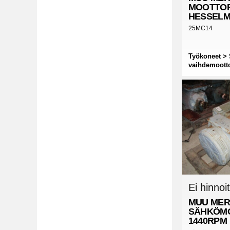
MOOTTOR
HESSEL
25MC14
Työkoneet > 
vaihdemootto
Ei hinnoit
MUU MER
SÄHKÖM
1440RPM