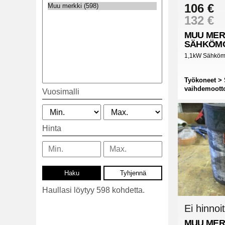
106 €
132 €
MUU MER
SÄHKÖMO
1,1kW Sähkömo
Työkoneet > 
vaihdemootto
Vuosimalli
Hinta
Haullasi löytyy 598 kohdetta.
Ei hinnoit
MUU MER