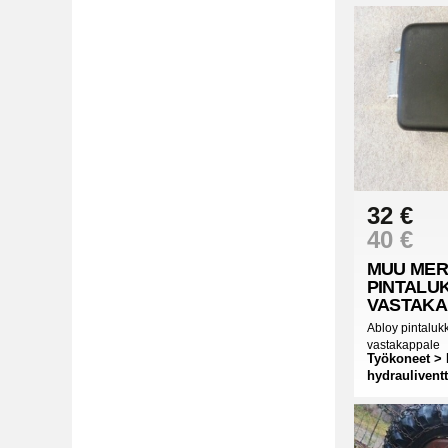
32 €
40 €
MUU MER
PINTALU
VASTAKA
Abloy pintaluk
vastakappale
Työkoneet > 
hydrauliventt