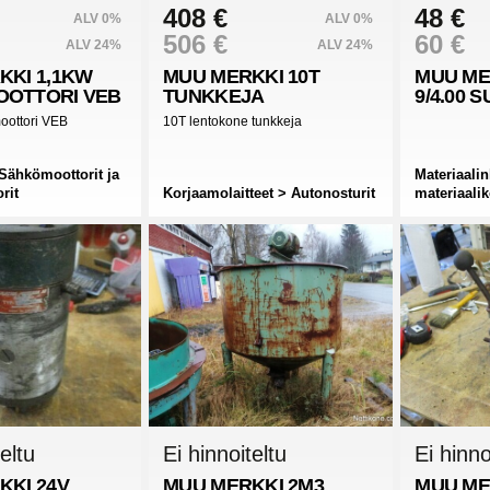
408 €
48 €
ALV 0%
ALV 0%
506 €
60 €
ALV 24%
ALV 24%
KKI
1,1KW
MUU MERKKI
10T
MUU ME
OTTORI VEB
TUNKKEJA
9/4.00 
ottori VEB
10T lentokone tunkkeja
Sähkömoottorit ja
Materiaalin
rit
Korjaamolaitteet > Autonosturit
materiaali
eltu
Ei hinnoiteltu
Ei hinno
KKI
24V
MUU MERKKI
2M3
MUU ME