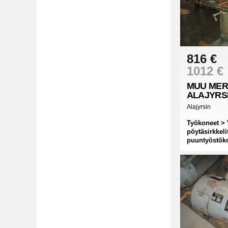
816 €
1012 €
MUU MER
ALAJYRS
Alajyrsin
Työkoneet > 
pöytäsirkkeli
puuntyöstök