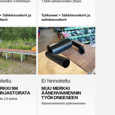
emoottori 1440/58rpm
7,5kW vaihdemoottori 20rpm
> Sähkömoottorit ja
Työkoneet > Sähkömoottorit ja
torit
vaihdemoottorit
iteltu
Ei hinnoiteltu
RKKI
9M
MUU MERKKI
INJASTORATA
ÄÄNENVAIMENNIN
TYÖKONEESEEN
itu 1/2 kylmä
Äänenvaimennin työkoneeseen