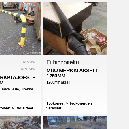
Ei hinnoiteltu
ALV 0%
ALV 24%
MUU MERKKI
AKSELI
1260MM
RKKI
AJOESTE
1M
1260mm akseli
i, metallieste, liikenne
Työkoneet > Työkoneiden
oneet > Työlaitteet
varaosat