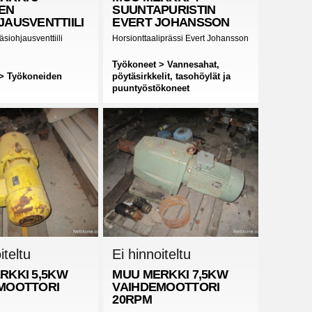
EN
SUUNTAPURISTIN
JAUSVENTTIILI
EVERT JOHANSSON
äsiohjausventtiili
Horsionttaaliprässi Evert Johansson
Työkoneet > Vannesahat,
> Työkoneiden
pöytäsirkkelit, tasohöylät ja
puuntyöstökoneet
iteltu
Ei hinnoiteltu
RKKI
5,5KW
MUU MERKKI
7,5KW
MOOTTORI
VAIHDEMOOTTORI
20RPM